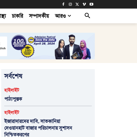
াস্থ্য
চাকরি
সম্পাদকীয়
আরও
সর্বশেষ
হাইলাইট
পাঠ্যপুস্তক
হাইলাইট
ইজারাদারদের দাবি, সাতকানিয়া
দেওয়ানহাট বাজার পরিচালনায় সুশাসন
নিশ্চিতকরণের