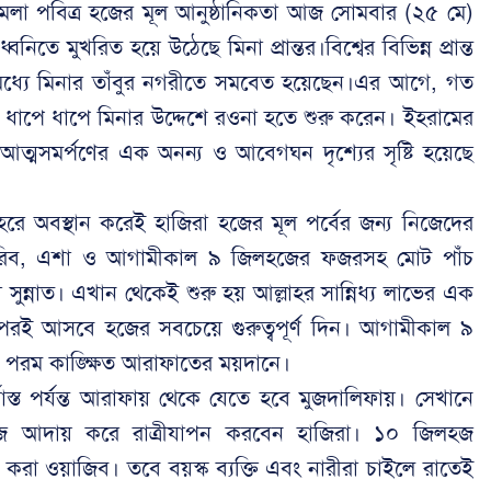
নমেলা পবিত্র হজের মূল আনুষ্ঠানিকতা আজ সোমবার (২৫ মে)
িতে মুখরিত হয়ে উঠেছে মিনা প্রান্তর।বিশ্বের বিভিন্ন প্রান্ত
মধ্যে মিনার তাঁবুর নগরীতে সমবেত হয়েছেন।এর আগে, গত
ধাপে ধাপে মিনার উদ্দেশে রওনা হতে শুরু করেন। ইহরামের
আত্মসমর্পণের এক অনন্য ও আবেগঘন দৃশ্যের সৃষ্টি হয়েছে
হরে অবস্থান করেই হাজিরা হজের মূল পর্বের জন্য নিজেদের
াগরিব, এশা ও আগামীকাল ৯ জিলহজের ফজরসহ মোট পাঁচ
সুন্নাত। এখান থেকেই শুরু হয় আল্লাহর সান্নিধ্য লাভের এক
রই আসবে হজের সবচেয়ে গুরুত্বপূর্ণ দিন। আগামীকাল ৯
 পরম কাঙ্ক্ষিত আরাফাতের ময়দানে।
যাস্ত পর্যন্ত আরাফায় থেকে যেতে হবে মুজদালিফায়। সেখানে
াজ আদায় করে রাত্রীযাপন করবেন হাজিরা। ১০ জিলহজ
ান করা ওয়াজিব। তবে বয়স্ক ব্যক্তি এবং নারীরা চাইলে রাতেই