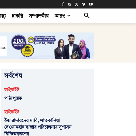
াস্থ্য
চাকরি
সম্পাদকীয়
আরও
সর্বশেষ
হাইলাইট
পাঠ্যপুস্তক
হাইলাইট
ইজারাদারদের দাবি, সাতকানিয়া
দেওয়ানহাট বাজার পরিচালনায় সুশাসন
নিশ্চিতকরণের