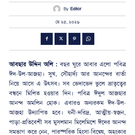
By
Editor
মে ২৫, ২০২৬
আবছার উদ্দিন অলি :
বছর ঘুরে আবার এলো পবিত্র
ঈদ-উল-আজহা। সুখ, সৌহার্দ্য আর আনন্দের বার্তা
নিয়ে আসে এ উৎসব। সব ভেদাভেদ ভুলে ভ্রাতৃত্বের
বন্ধনে মিলিত হওয়ার দিন। পবিত্র ঈদুল আজহার
আনন্দ অমলিন হোক। এবারও অন্যরকম ঈদ-উল-
আজহা উদ্যাপিত হবে। ধনী-দরিদ্র, আত্মীয়-স্বজন,
পাড়া-প্রতিবেশী সব মুসলমান মিলেমিশে ঈদের আনন্দ
সমভাগ করে নেন, পারস্পরিক হিংসা-বিদ্বেষ, অহংকার