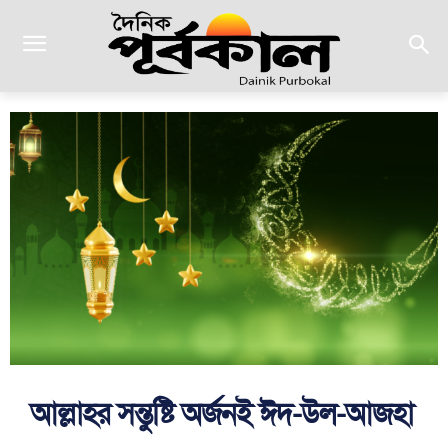
আল্লাহর সন্তুষ্টি অর্জনই ঈদ-উল-আজহা