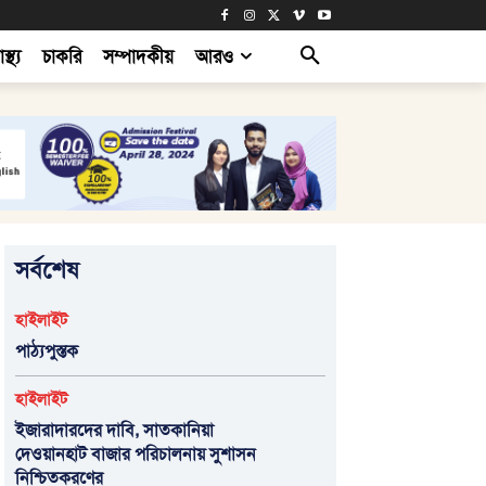
াস্থ্য
চাকরি
সম্পাদকীয়
আরও
সর্বশেষ
হাইলাইট
পাঠ্যপুস্তক
হাইলাইট
ইজারাদারদের দাবি, সাতকানিয়া
দেওয়ানহাট বাজার পরিচালনায় সুশাসন
নিশ্চিতকরণের