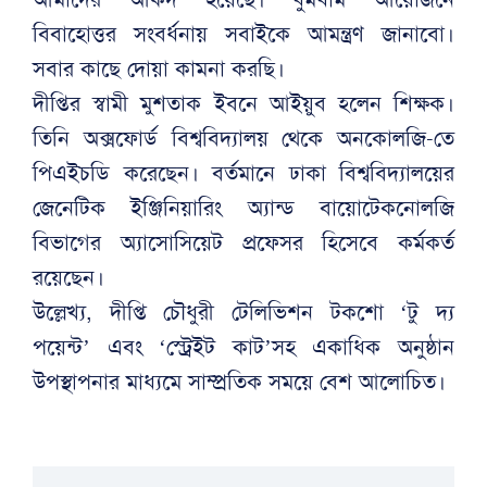
বিবাহোত্তর সংবর্ধনায় সবাইকে আমন্ত্রণ জানাবো।
সবার কাছে দোয়া কামনা করছি।
দীপ্তির স্বামী মুশতাক ইবনে আইয়ুব হলেন শিক্ষক।
তিনি অক্সফোর্ড বিশ্ববিদ্যালয় থেকে অনকোলজি-তে
পিএইচডি করেছেন। বর্তমানে ঢাকা বিশ্ববিদ্যালয়ের
জেনেটিক ইঞ্জিনিয়ারিং অ্যান্ড বায়োটেকনোলজি
বিভাগের অ্যাসোসিয়েট প্রফেসর হিসেবে কর্মকর্ত
রয়েছেন।
উল্লেখ্য, দীপ্তি চৌধুরী টেলিভিশন টকশো ‘টু দ্য
পয়েন্ট’ এবং ‘স্ট্রেইট কাট’সহ একাধিক অনুষ্ঠান
উপস্থাপনার মাধ্যমে সাম্প্রতিক সময়ে বেশ আলোচিত।