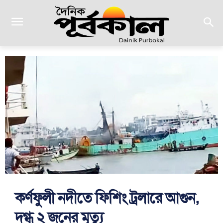
কর্ণফুলী নদীতে ফিশিং ট্রলারে আগুন,
দগ্ধ ২ জনের মৃত্যু