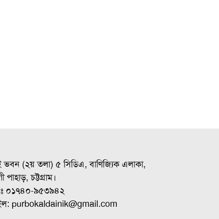
ই ভবন (২য় তলা) ৫ সিডিএ, বাণিজ্যিক এলাকা,
ী পাহাড়, চট্টগ্রাম।
ঃ ০১৭৪০-৯৫৩৯৪২
ইল: purbokaldainik@gmail.com