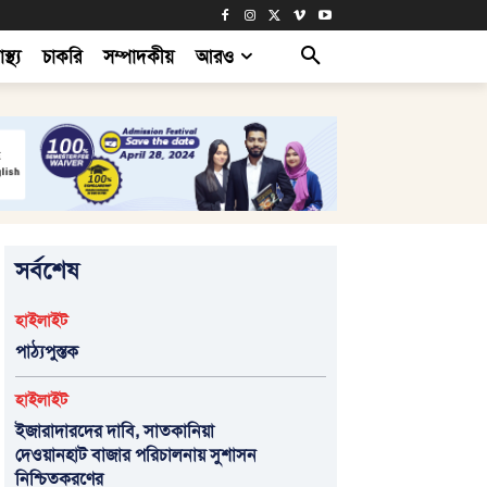
াস্থ্য
চাকরি
সম্পাদকীয়
আরও
সর্বশেষ
হাইলাইট
পাঠ্যপুস্তক
হাইলাইট
ইজারাদারদের দাবি, সাতকানিয়া
দেওয়ানহাট বাজার পরিচালনায় সুশাসন
নিশ্চিতকরণের