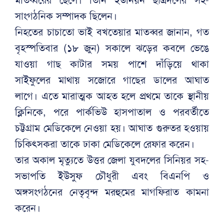
সাংগঠনিক সম্পাদক ছিলেন।
নিহতের চাচাতো ভাই বখতেয়ার মাতব্বর জানান, গত
বৃহস্পতিবার (১৮ জুন) সকালে ঝড়ের কবলে ভেঙে
যাওয়া গাছ কাটার সময় পাশে দাঁড়িয়ে থাকা
সাইফুলের মাথায় সজোরে গাছের ডালের আঘাত
লাগে। এতে মারাত্মক আহত হলে প্রথমে তাকে স্থানীয়
ক্লিনিকে, পরে পার্কভিউ হাসপাতাল ও পরবর্তীতে
চট্টগ্রাম মেডিকেলে নেওয়া হয়। আঘাত গুরুতর হওয়ায়
চিকিৎসকরা তাকে ঢাকা মেডিকেলে রেফার করেন।
তার অকাল মৃত্যুতে উত্তর জেলা যুবদলের সিনিয়র সহ-
সভাপতি ইউসুফ চৌধুরী এবং বিএনপি ও
অঙ্গসংগঠনের নেতৃবৃন্দ মরহুমের মাগফিরাত কামনা
করেন।