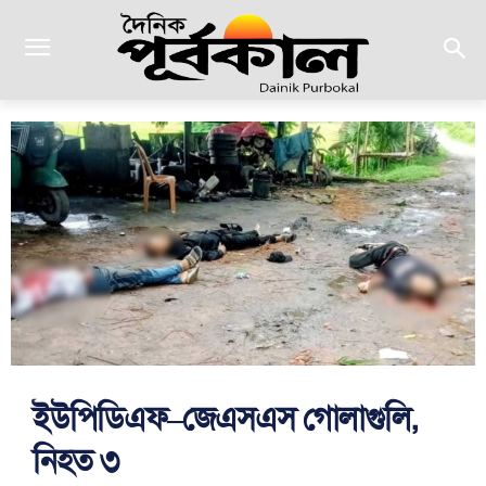
ইউপিডিএফ–জেএসএস গোলাগুলি,
নিহত ৩