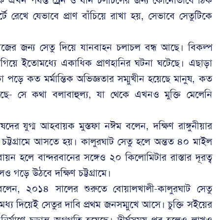
 এখন পর্যন্ত ট্রেন ও যান চলাচলের জন্য কোনোভাবে ঠিক
 রেখে যেভাবে প্রাণ বাঁচিয়ে রাখা হয়, সেভাবে সেতুটিকে
ের জন্য সেতু দিয়ে যানবাহন চলাচল বন্ধ আছে। বিকল্প
গিয়ে ইতোমধ্যে একাধিক প্রাণহানির ঘটনা ঘটেছে। এছাড়া
ড়ে কত মর্মান্তিক অভিজ্ঞতার সম্মুখীন হয়েছে মানুষ, কত
গেছে- সে কথা বলাবাহুল্য, যা থেকে এখনও মুক্তি মেলেনি
দের যুগ্ম আহবায়ক মুস্তফা নঈম বলেন, দক্ষিণ রাঙ্গুনীয়ার
 চট্টগ্রামে আসতে হয়। কালুরঘাট সেতু হলে অন্তত ৪০ মাইল
বায়ন হলে বান্দরবানের সঙ্গেও ২০ কিলোমিটার রাস্তার দূরত্ব
ও গড়ে উঠবে দক্ষিণ চট্টগ্রামে।
বলেন, ২০১৪ সালের শুরুতে বোয়ালখালী-কালুরঘাট সেতু
 মধ্য দিয়েই সেতুর দাবি প্রথম জনসম্মুখে আসে। চুক্তি সইয়ের