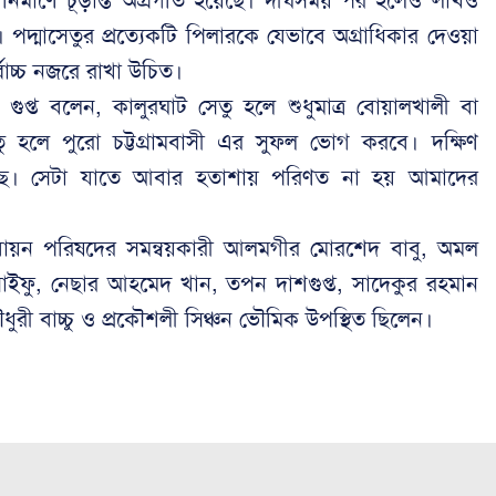
ু নির্মাণে চূড়ান্ত অগ্রগতি হয়েছে। দীর্ঘসময় পর হলেও লাখও
ে। পদ্মাসেতুর প্রত্যেকটি পিলারকে যেভাবে অগ্রাধিকার দেওয়া
োচ্চ নজরে রাখা উচিত।
 গুপ্ত বলেন, কালুরঘাট সেতু হলে শুধুমাত্র বোয়ালখালী বা
 হলে পুরো চট্টগ্রামবাসী এর সুফল ভোগ করবে। দক্ষিণ
র হয়েছে। সেটা যাতে আবার হতাশায় পরিণত না হয় আমাদের
তবায়ন পরিষদের সমন্বয়কারী আলমগীর মোরশেদ বাবু, অমল
ন সাইফু, নেছার আহমেদ খান, তপন দাশগুপ্ত, সাদেকুর রহমান
রী বাচ্চু ও প্রকৌশলী সিঞ্চন ভৌমিক উপস্থিত ছিলেন।