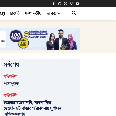
াস্থ্য
চাকরি
সম্পাদকীয়
আরও
সর্বশেষ
হাইলাইট
পাঠ্যপুস্তক
হাইলাইট
ইজারাদারদের দাবি, সাতকানিয়া
দেওয়ানহাট বাজার পরিচালনায় সুশাসন
নিশ্চিতকরণের