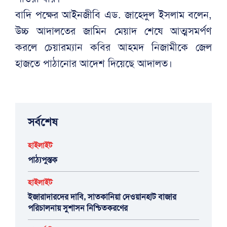
বাদি পক্ষের আইনজীবি এড. জাহেদুল ইসলাম বলেন,
উচ্চ আদালতের জামিন মেয়াদ শেষে আত্মসমর্পণ
করলে চেয়ারম্যান কবির আহমদ নিজামীকে জেল
হাজতে পাঠানোর আদেশ দিয়েছে আদালত।
সর্বশেষ
হাইলাইট
পাঠ্যপুস্তক
হাইলাইট
ইজারাদারদের দাবি, সাতকানিয়া দেওয়ানহাট বাজার
পরিচালনায় সুশাসন নিশ্চিতকরণের