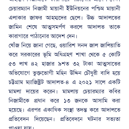
চেয়ারম্যান নিজামী মায়ানী ইউনিয়নের পশ্চিম মায়ানী
এলাকার জাফর আহম্মদের ছেলে। উচ্চ আদালতের
জামিন শেষে আত্মসমর্পণ করলে আদালত তাকে
কারাগারে পাঠানোর আদেশ দেন।
খোঁজ নিয়ে জানা গেছে, ওয়ারিশ সনদ জাল জালিয়াতি
করে সরকারের ভূমি অধিগ্রহণ শাখা থেকে ৫ কোটি
৫৩ লাখ ৪২ হাজার ৯শত ৩২ টাকা আত্মসাতের
অভিযোগে ভুক্তভোগী মহিন উদ্দিন চৌধুরী বাদি হয়ে
চট্টগ্রাম ম্যাজিষ্ট্রট আদালত-৪ এ ২০২১ সালে একটি
মামলা দায়ের করেন। মামলায় চেয়ারম্যার কবির
নিজামীকে প্রধান করে ১৩ জনকে আসামি করা
হয়েছে। এরপর একাধিক সংস্থা তদন্ত করে আদালতে
প্রতিবেদন দিয়েছেন। প্রতিবেদনে ঘটনার সত্যতা
পাওয়া যায়।