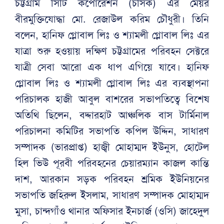
চট্টগ্রাম সিটি কর্পোরেশন (চসিক) এর মেয়র
বীরমুক্তিযোদ্ধা মো. রেজাউল করিম চৌধুরী। তিনি
বলেন, হানিফ গ্লোবাল লিঃ ও শ্যামলী গ্লোবাল লিঃ এর
যাত্রা শুরু হওয়ায় দক্ষিণ চট্টগ্রামের পরিবহন সেক্টরে
যাত্রী সেবা আরো এক ধাপ এগিয়ে যাবে। হানিফ
গ্লোবাল লিঃ ও শ্যামলী গ্লোবাল লিঃ এর ব্যবস্থাপনা
পরিচালক হাজী আবুল বাশরের সভাপতিত্বে বিশেষ
অতিথি ছিলেন, বদ্দারহাট আঞ্চলিক বাস টার্মিনাল
পরিচালনা কমিটির সভাপতি কপিল উদ্দিন, সাধারণ
সম্পাদক (ভারপ্রাপ্ত) হাজ্বী মোহাম্মদ ইউনুস, হোটেল
হিল ভিউ পূরবী পরিবহনের চেয়ারম্যান কাজল কান্তি
দাশ, আরকান সড়ক পরিবহন শ্রমিক ইউনিয়নের
সভাপতি জহিরুল ইসলাম, সাধারণ সম্পাদক মোহাম্মদ
মুসা, চান্দগাঁও থানার অফিসার ইনচার্জ (ওসি) জাহেদুল