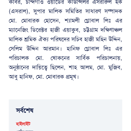
কবির, চান্দগাঁও ওয়ার্ডের কাউন্সিলর এসরারুল হক
(এসরাল), সুপার মালিক সমিতির সাধারণ সম্পাদক
মো. মোবারক হোসেন, শ্যামলী গ্লোবাল লিঃ এর
ম্যানেজিং ডিরেক্টর হাজী এয়াকুব, চট্টগ্রাম দক্ষিণাঞ্চল
মালিক শ্রমিক ঐক্য পরিষদের সচিব হাজী মহিন উদ্দিন,
সেলিম উদ্দিন আরমান। হানিফ গ্লোবাল লিঃ এর
পরিচালক মো. খোকনের সার্বিক পরিচালনায়,
অনুষ্ঠানের দায়িত্বে ছিলেন, শাহ আলম, মো. মুজিব,
আবু হানিফ, মো. মোবারক প্রমূখ।
সর্বশেষ
হাইলাইট