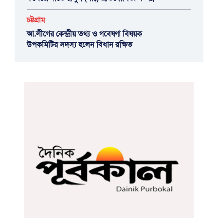
চট্টগ্রাম
আ.লীগের কেন্দ্রীয় তথ্য ও গবেষণা বিষয়ক
উপকমিটির সদস্য হলেন বিধান রক্ষিত