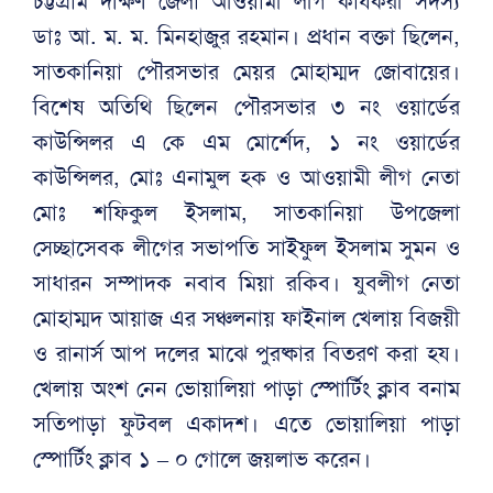
চট্টগ্রাম দক্ষিণ জেলা আওয়ামী লীগ কার্যকরী সদস্য
ডাঃ আ. ম. ম. মিনহাজুর রহমান। প্রধান বক্তা ছিলেন,
সাতকানিয়া পৌরসভার মেয়র মোহাম্মদ জোবায়ের।
বিশেষ অতিথি ছিলেন পৌরসভার ৩ নং ওয়ার্ডের
কাউন্সিলর এ কে এম মোর্শেদ, ১ নং ওয়ার্ডের
কাউন্সিলর, মোঃ এনামুল হক ও আওয়ামী লীগ নেতা
মোঃ শফিকুল ইসলাম, সাতকানিয়া উপজেলা
সেচ্ছাসেবক লীগের সভাপতি সাইফুল ইসলাম সুমন ও
সাধারন সম্পাদক নবাব মিয়া রকিব। যুবলীগ নেতা
মোহাম্মদ আয়াজ এর সঞ্চলনায় ফাইনাল খেলায় বিজয়ী
ও রানার্স আপ দলের মাঝে পুরষ্কার বিতরণ করা হয।
খেলায় অংশ নেন ভোয়ালিয়া পাড়া স্পোর্টিং ক্লাব বনাম
সতিপাড়া ফুটবল একাদশ। এতে ভোয়ালিয়া পাড়া
স্পোর্টিং ক্লাব ১ – ০ গোলে জয়লাভ করেন।