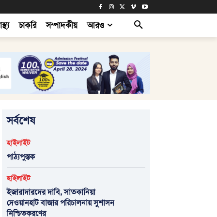
াস্থ্য
চাকরি
সম্পাদকীয়
আরও
সর্বশেষ
হাইলাইট
পাঠ্যপুস্তক
হাইলাইট
ইজারাদারদের দাবি, সাতকানিয়া
দেওয়ানহাট বাজার পরিচালনায় সুশাসন
নিশ্চিতকরণের