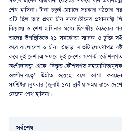
সফরে চীনের রাজধানী বেইজিং সফরে যান প্রধানমন্ত্রী
শেখ হাসিনা। টানা চতুর্থ মেয়াদে সরকার গঠনের পর
এটি ছিল তার প্রথম চীন সফর।চীনের প্রধানমন্ত্রী লি
কিয়াংয় ও শেখ হাসিনার মধ্যে দ্বিপক্ষীয় বৈঠকের পর
তাদের উপস্থিতিতে ২১ সমঝোতা স্মারক ও চুক্তি সই
করে বাংলাদেশ ও চীন। এছাড়া সাতটি ঘোষণাপত্র সই
করে দুই দেশ।এ সফরে দুই দেশের সম্পর্ক ‘কৌশলগত
অংশীদারত্ব’ থেকে ‘বিস্তৃত কৌশলগত সহযোগিতামূলক
অংশীদারত্বে’ উন্নীত হয়েছে বলে আশা করছেন
সংশ্লিষ্টরা।বুধবার (জুলাই ১০) স্থানীয় সময় রাতে দেশে
ফেরেন শেখ হাসিনা।
সর্বশেষ