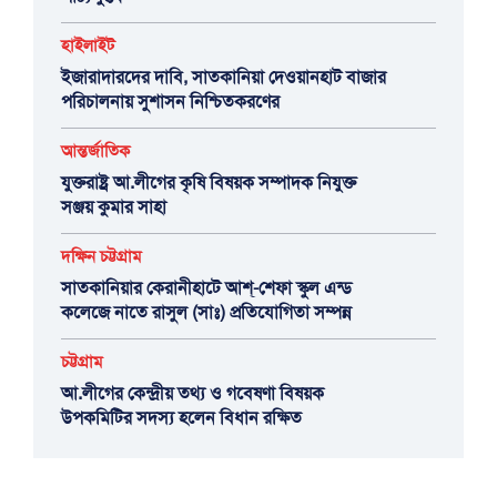
হাইলাইট
ইজারাদারদের দাবি, সাতকানিয়া দেওয়ানহাট বাজার
পরিচালনায় সুশাসন নিশ্চিতকরণের
আন্তর্জাতিক
যুক্তরাষ্ট্র আ.লীগের কৃষি বিষয়ক সম্পাদক নিযুক্ত
সঞ্জয় কুমার সাহা
দক্ষিন চট্টগ্রাম
সাতকানিয়ার কেরানীহাটে আশ্-শেফা স্কুল এন্ড
কলেজে নাতে রাসুল (সাঃ) প্রতিযোগিতা সম্পন্ন
চট্টগ্রাম
আ.লীগের কেন্দ্রীয় তথ্য ও গবেষণা বিষয়ক
উপকমিটির সদস্য হলেন বিধান রক্ষিত