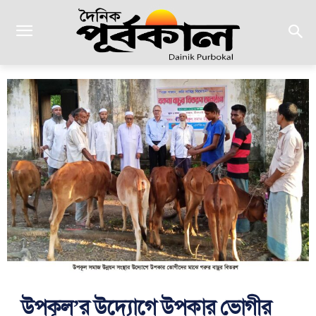
উপকূল’র উদ্যোগে উপকার ভোগীর