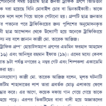
নোর সময় চট্টগ্রাম ছাত্র জনতা ট্রাফিক গ্রুপে ভিডিওটা
ে ধরা হয়েছে যিনি মোবাইল চোর বা ছিনতাইকারী। তাকে
দলে দলে গিয়ে তাকে পেটানো হয়। গ্রুপটি ছাত্র জনতার
ার পতনের পরে ট্রাফিকিংয়ের জন্য পুলিশের অনুমোদনকৃত
োধী ছাত্র আন্দোলন থেকে উদ্যোগী হয়ে অনেকে ট্রাফিকিংয়ে
 সদস্য নয় বলে জানান কাজী মো. তারেক আজিজ।
া ট্রাফিক গ্রুপ’ হোয়াটসঅ্যাপ গ্রুপের এডমিন ফরহাদ আহমেদ
ন (১৬) এবং আনিসুর রহমান ইফাত (১৯)। এদের মধ্যে কেবল
াত ৯টা পর্যন্ত নগরের ২ নম্বর গেট এবং শিল্পকলা একাডেমি
 করা হয়।
জনসংযোগ) কাজী মো. তারেক আজিজ বলেন, মূলত ঘটনাটি
িম শাহাদাতের লাশ তারা প্রবর্তক মোড় এলাকায় ফেলে
উদ্ধার করে। এর আগে, কয়েক দফায় গান গেয়ে গেয়ে তাকে
জ হয়ে পড়ে। এরপর ভিকটিমের বাবা বাদী হয়ে অজ্ঞাতদের