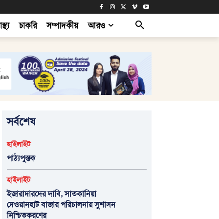
াস্থ্য
চাকরি
সম্পাদকীয়
আরও
সর্বশেষ
হাইলাইট
পাঠ্যপুস্তক
হাইলাইট
ইজারাদারদের দাবি, সাতকানিয়া
দেওয়ানহাট বাজার পরিচালনায় সুশাসন
নিশ্চিতকরণের