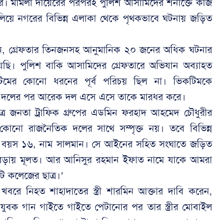
ে। মামলা দায়েরের পরপরই পুলিশ আসামিদের শনাক্তে কাজ
চালিয়ে নগরের বিভিন্ন এলাকা থেকে পৃথকভাবে ঘটনায় জড়িত
েন, গ্রেফতার তিনজনসহ আনুমানিক ২০ জনের অধিক ঘটনার
য়েছি। পুলিশ বাকি আসামিদের গ্রেফতারে অভিযান অব্যাহত
িমের কোনো ধরনের পূর্ব পরিচয় ছিল না। ভিকটিমকে
এক দলের পর আরেক দল এসে এসে তাকে মারধর করে।
ত্র জনতা ট্রাফিক গ্রুপের এডমিন ফরহাদ আহমেদ চৌধুরীর
ে কোনো রাজনৈতিক দলের সাথে সম্পৃক্ত নয়। তবে বিভিন্ন
 বয়স ১৬, নাম সালমান। সে আইনের সহিত সংঘাতে জড়িত
িরে বেড়ায় মূলত। আর আনিসুর রহমান ইফাত নামে যাকে আমরা
ি কলেজের ছাত্র।’
 খবরে নিহত শাহাদাতের স্ত্রী শারমিন আক্তার দাবি করেন,
ুবক গান গাইতে গাইতে পেটানোর পর তার স্ত্রীর মোবাইল