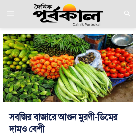
সবজির বাজারে আগুন মুরগী-ডিমের
দামও বেশী