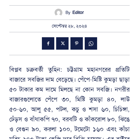
By
Editor
সেপ্টেম্বর ২৮, ২০২৪
বিপ্লব চক্রবর্তী তুহিন: চট্টগ্রাম মহানগরের প্রতিটি
বাজারে সবজির দাম বেড়েছে। পেঁপে-মিষ্টি কুমড়া ছাড়া
৫০ টাকার কম দামে মিলছে না কোন সবজি। নগরীর
বাজারগুলোতে পেঁপে ৩০, মিষ্টি কুমড়া ৪০, লাউ
৫০-৬০, আলু ৫৫, পটল, কচু ও শসা ৬০, চিচিঙ্গা,
ঢেঁড়স ও বাঁধাকপি ৭০, বরবটি ও কাঁকরোল ৮০, ঝিঙে
ও বেগুন ৯০, করলা ১০০, টমেটো ১৬০ এবং কাঁচা
মরিচ ২৪০ টাকা কেজি দরে বিক্রি হয়েছে। এর বাইরে