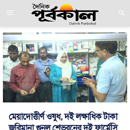
মেয়াদোত্তীর্ণ ওষুধ, দই লক্ষাধিক টাকা
জরিমানা গুনল শেভরনের দুই ফার্মেসি