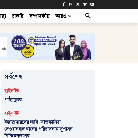
াস্থ্য
চাকরি
সম্পাদকীয়
আরও
সর্বশেষ
হাইলাইট
পাঠ্যপুস্তক
হাইলাইট
ইজারাদারদের দাবি, সাতকানিয়া
দেওয়ানহাট বাজার পরিচালনায় সুশাসন
নিশ্চিতকরণের