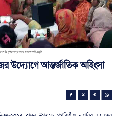
েন বীর মুক্তিযোদ্ধা লায়ন হায়দার আলী চৌধুরী
ের উদ্যোগে আন্তর্জাতিক অহিংসা
সা দিবস-২০২৪ পালন উপলক্ষে প্রগতিশীল নাগরিক সমাজের