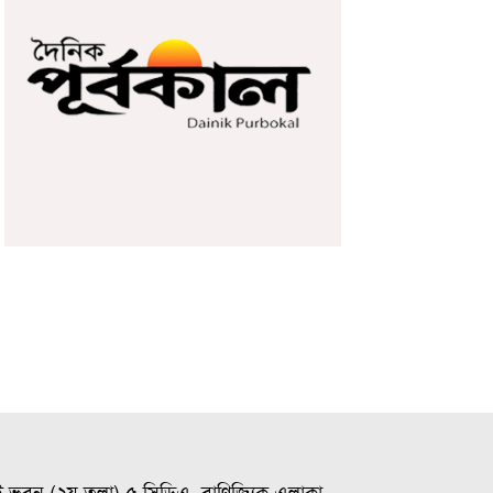
ই ভবন (২য় তলা) ৫ সিডিএ, বাণিজ্যিক এলাকা,