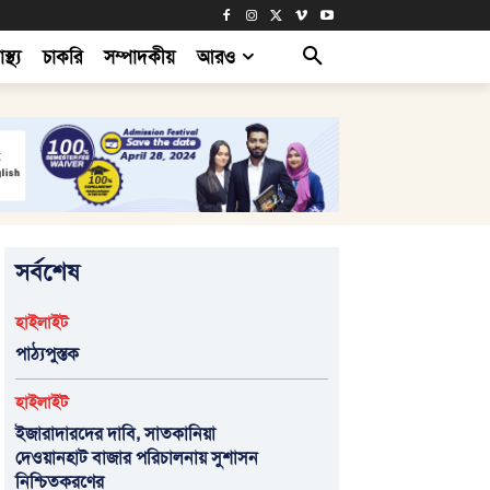
াস্থ্য
চাকরি
সম্পাদকীয়
আরও
সর্বশেষ
হাইলাইট
পাঠ্যপুস্তক
হাইলাইট
ইজারাদারদের দাবি, সাতকানিয়া
দেওয়ানহাট বাজার পরিচালনায় সুশাসন
নিশ্চিতকরণের