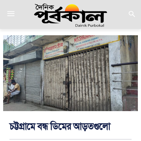
চট্টগ্রামে বন্ধ ডিমের আড়তগুলো