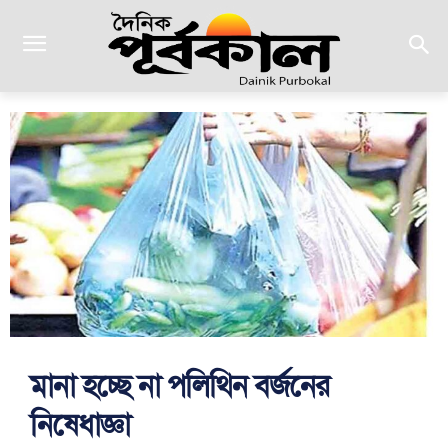
মানা হচ্ছে না পলিথিন বর্জনের
নিষেধাজ্ঞা