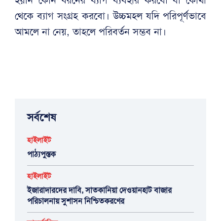
থেকে ব্যাগ সংগ্রহ করবো। উচ্চমহল যদি পরিপূর্ণভাবে
আমলে না নেয়, তাহলে পরিবর্তন সম্ভব না।
সর্বশেষ
হাইলাইট
পাঠ্যপুস্তক
হাইলাইট
ইজারাদারদের দাবি, সাতকানিয়া দেওয়ানহাট বাজার
পরিচালনায় সুশাসন নিশ্চিতকরণের