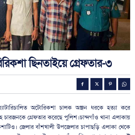
রিরিকশা ছিনতাইয়ে গ্রেফতার-৩
তে ব্যাটারিচালিত অটোরিকশা চালক অঞ্জন ধরকে হত্যা করে
চারজনকে গ্রেফতার করেছে পুলিশ।চান্দগাঁও থানা এলাকায়
কশাটিও। জেলার বাঁশখালী উপজেলার চাপাছড়ি এলাকা থেকে