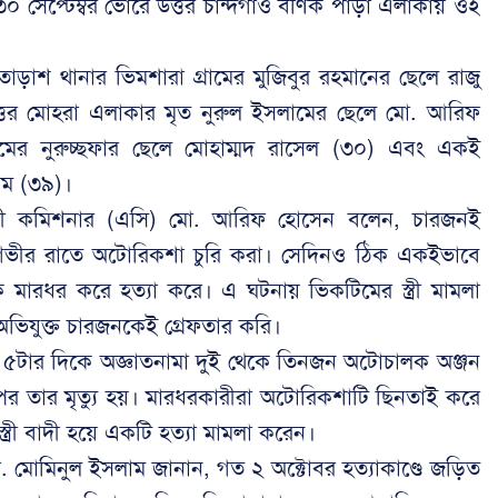
 সেপ্টেম্বর ভোরে উত্তর চান্দগাঁও বণিক পাড়া এলাকায় ওই
াড়াশ থানার ভিমশারা গ্রামের মুজিবুর রহমানের ছেলে রাজু
উত্তর মোহরা এলাকার মৃত নুরুল ইসলামের ছেলে মো. আরিফ
ামের নুরুচ্ছফার ছেলে মোহাম্মদ রাসেল (৩০) এবং একই
লম (৩৯)।
রী কমিশনার (এসি) মো. আরিফ হোসেন বলেন, চারজনই
ই গভীর রাতে অটোরিকশা চুরি করা। সেদিনও ঠিক একইভাবে
 মারধর করে হত্যা করে। এ ঘটনায় ভিকটিমের স্ত্রী মামলা
িযুক্ত চারজনকেই গ্রেফতার করি।
ল ৫টার দিকে অজ্ঞাতনামা দুই থেকে তিনজন অটোচালক অঞ্জন
র তার মৃত্যু হয়। মারধরকারীরা অটোরিকশাটি ছিনতাই করে
ত্রী বাদী হয়ে একটি হত্যা মামলা করেন।
. মোমিনুল ইসলাম জানান, গত ২ অক্টোবর হত্যাকাণ্ডে জড়িত