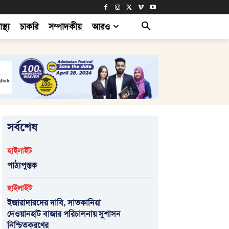
াস্থ্য
চাকরি
সম্পাদকীয়
আরও
সর্বশেষ
হাইলাইট
পাঠ্যপুস্তক
হাইলাইট
ইজারাদারদের দাবি, সাতকানিয়া
দেওয়ানহাট বাজার পরিচালনায় সুশাসন
নিশ্চিতকরণের