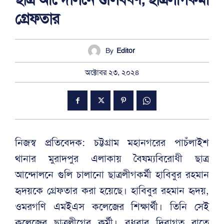
গ্রেফতার
By
Editor
অক্টোবর ২৩, ২০২৪
নিজস্ব প্রতিবেদক: চট্টগ্রাম মহানগরের পাচঁলাইশ
থানার মুরাদপুর এলাকায় বৈষম্যবিরোধী ছাত্র
আন্দোলনে গুলি চালানো ছাত্রলীগকর্মী হাবিবুর রহমান
হৃদয়কে গ্রেফতার করা হয়েছে। হাবিবুর রহমান হৃদয়,
ওমরগণি এমইএস কলেজের শিক্ষার্থী। তিনি সেই
কলেজের ছাত্রলীগের কর্মী। বুধবার দিবাগত রাতে