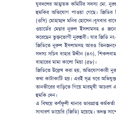
যুবদলের আহ্বায়ক কমিটির সদস্য মো. নুরু
হুমকির অভিযোগ পাওয়া গেছে। জিডির বিষয়ট
(ওসি) মোহাম্মদ মনির হোসেন।বুধবার রাত
ওয়ার্ডের মেম্বার নুরুল ইসলামসহ ৪ জনে
করেছেন ভুক্তভোগী নুরুন্নবী। যার জিডি ন
জিডিতে নুরুল ইসলামসহ আরও তিনজনকে 
সদস্য সচিব বাহার উদ্দীন (৪০), শিকলবা
বাহারের মামা কালো মিয়া (৫৮)।
জিডিতে উল্লেখ করা হয়, অভিযোগকারী নুরুন্
কথা কাটাকাটি হয়। এরই সূত্র ধরে অভিযুক্
তানভীরের বাড়িতে গিয়ে মারমুখী আচরণ এবং 
হুমকি দেন।
এ বিষয়ে কর্ণফুলী থানার ভারপ্রাপ্ত কর্মক
সাধারণ ডায়েরি (জিডি) হয়েছে। তদন্ত সাপেক