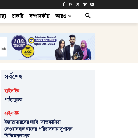
াস্থ্য
চাকরি
সম্পাদকীয়
আরও
সর্বশেষ
হাইলাইট
পাঠ্যপুস্তক
হাইলাইট
ইজারাদারদের দাবি, সাতকানিয়া
দেওয়ানহাট বাজার পরিচালনায় সুশাসন
নিশ্চিতকরণের