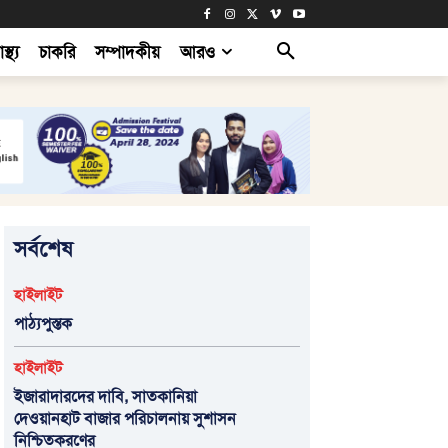
াস্থ্য
চাকরি
সম্পাদকীয়
আরও
সর্বশেষ
হাইলাইট
পাঠ্যপুস্তক
হাইলাইট
ইজারাদারদের দাবি, সাতকানিয়া
দেওয়ানহাট বাজার পরিচালনায় সুশাসন
নিশ্চিতকরণের