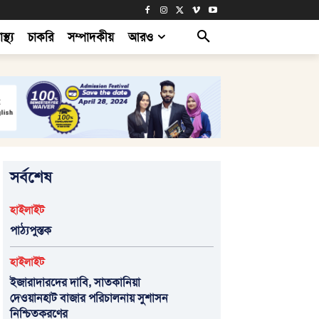
াস্থ্য
চাকরি
সম্পাদকীয়
আরও
সর্বশেষ
হাইলাইট
পাঠ্যপুস্তক
হাইলাইট
ইজারাদারদের দাবি, সাতকানিয়া
দেওয়ানহাট বাজার পরিচালনায় সুশাসন
নিশ্চিতকরণের