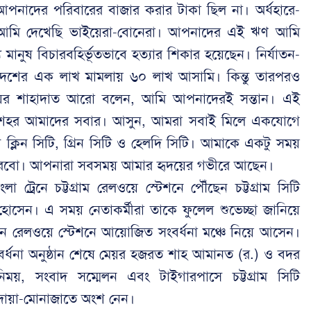
 আপনাদের পরিবারের বাজার করার টাকা ছিল না। অর্ধহারে-
ব আমি দেখেছি ভাইয়েরা-বোনেরা। আপনাদের এই ঋণ আমি
নুষ বিচারবহির্ভূতভাবে হত্যার শিকার হয়েছেন। নির্যাতন-
া দেশের এক লাখ মামলায় ৬০ লাখ আসামি। কিন্তু তারপরও
মেয়র শাহাদাত আরো বলেন, আমি আপনাদেরই সন্তান। এই
 শহর আমাদের সবার। আসুন, আমরা সবাই মিলে একযোগে
ক্লিন সিটি, গ্রিন সিটি ও হেলদি সিটি। আমাকে একটু সময়
ন করবো। আপনারা সবসময় আমার হৃদয়ের গভীরে আছেন।
রেনে চট্টগ্রাম রেলওয়ে স্টেশনে পৌঁছেন চট্টগ্রাম সিটি
সেন। এ সময় নেতাকর্মীরা তাকে ফুলেল শুভেচ্ছা জানিয়ে
াতন রেলওয়ে স্টেশনে আয়োজিত সংবর্ধনা মঞ্চে নিয়ে আসেন।
ংবর্ধনা অনুষ্ঠান শেষে মেয়র হজরত শাহ আমানত (র.) ও বদর
য়, সংবাদ সম্মেলন এবং টাইগারপাসে চট্টগ্রাম সিটি
দোয়া-মোনাজাতে অংশ নেন।