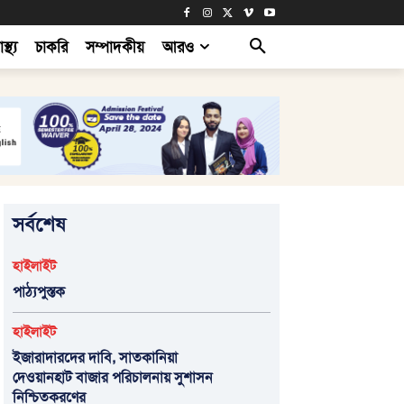
াস্থ্য
চাকরি
সম্পাদকীয়
আরও
সর্বশেষ
হাইলাইট
পাঠ্যপুস্তক
হাইলাইট
ইজারাদারদের দাবি, সাতকানিয়া
দেওয়ানহাট বাজার পরিচালনায় সুশাসন
নিশ্চিতকরণের