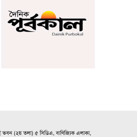
ই ভবন (২য় তলা) ৫ সিডিএ, বাণিজ্যিক এলাকা,