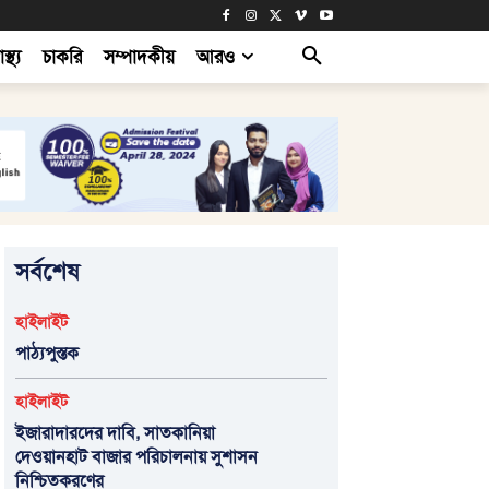
াস্থ্য
চাকরি
সম্পাদকীয়
আরও
সর্বশেষ
হাইলাইট
পাঠ্যপুস্তক
হাইলাইট
ইজারাদারদের দাবি, সাতকানিয়া
দেওয়ানহাট বাজার পরিচালনায় সুশাসন
নিশ্চিতকরণের