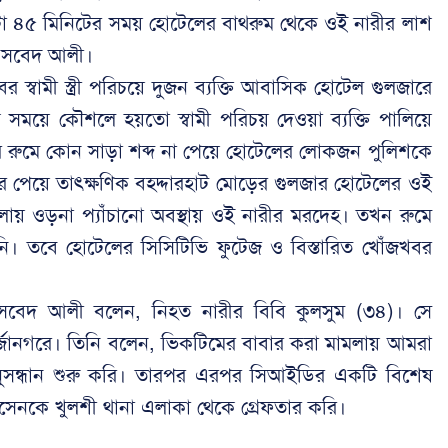
া ৪৫ মিনিটের সময় হোটেলের বাথরুম থেকে ওই নারীর লাশ
ো. সবেদ আলী।
র স্বামী স্ত্রী পরিচয়ে দুজন ব্যক্তি আবাসিক হোটেল গুলজারে
ময়ে কৌশলে হয়তো স্বামী পরিচয় দেওয়া ব্যক্তি পালিয়ে
রে রুমে কোন সাড়া শব্দ না পেয়ে হোটেলের লোকজন পুলিশকে
বর পেয়ে তাৎক্ষণিক বহদ্দারহাট মোড়ের গুলজার হোটেলের ওই
লায় ওড়না প্যাঁচানো অবস্থায় ওই নারীর মরদেহ। তখন রুমে
য়নি। তবে হোটেলের সিসিটিভি ফুটেজ ও বিস্তারিত খোঁজখবর
্ত) সবেদ আলী বলেন, নিহত নারীর বিবি কুলসুম (৩৪)। সে
মর্জানগরে। তিনি বলেন, ভিকটিমের বাবার করা মামলায় আমরা
 অনুসন্ধান শুরু করি। তারপর এরপর সিআইডির একটি বিশেষ
েনকে খুলশী থানা এলাকা থেকে গ্রেফতার করি।