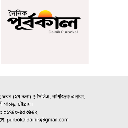
ই ভবন (২য় তলা) ৫ সিডিএ, বাণিজ্যিক এলাকা,
ী পাহাড়, চট্টগ্রাম।
ঃ ০১৭৪০-৯৫৩৯৪২
ইল: purbokaldainik@gmail.com