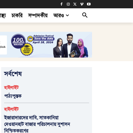
াস্থ্য
চাকরি
সম্পাদকীয়
আরও
সর্বশেষ
হাইলাইট
পাঠ্যপুস্তক
হাইলাইট
ইজারাদারদের দাবি, সাতকানিয়া
দেওয়ানহাট বাজার পরিচালনায় সুশাসন
নিশ্চিতকরণের