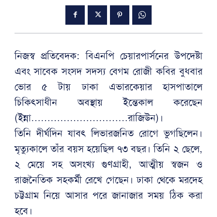
নিজস্ব প্রতিবেদক: বিএনপি চেয়ারপার্সনের উপদেষ্টা
এবং সাবেক সংসদ সদস্য বেগম রোজী কবির বুধবার
ভোর ৫ টায় ঢাকা এভারকেয়ার হাসপাতালে
চিকিৎসাধীন অবস্থায় ইন্তেকাল করেছেন
(ইন্না…………………………রাজিউন)।
তিনি দীর্ঘদিন যাবৎ লিভারজনিত রোগে ভুগছিলেন।
মৃত্যুকালে তাঁর বয়স হয়েছিল ৭৩ বছর। তিনি ২ ছেলে,
২ মেয়ে সহ অসংখ্য গুণগ্রাহী, আত্মীয় স্বজন ও
রাজনৈতিক সহকর্মী রেখে গেছেন। ঢাকা থেকে মরদেহ
চট্টগ্রাম নিয়ে আসার পরে জানাজার সময় ঠিক করা
হবে।