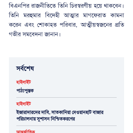
বিএনপির রাজনীতিতে তিনি চিরস্বরণীয় হয়ে থাকবেন।
তিনি মরহুমার বিদেহী আত্মার মাগফেরাত কামনা
করেন এবং শোকাহত পরিবার, আত্মীয়স্বজনের প্রতি
গভীর সমবেদনা জানান।
সর্বশেষ
হাইলাইট
পাঠ্যপুস্তক
হাইলাইট
ইজারাদারদের দাবি, সাতকানিয়া দেওয়ানহাট বাজার
পরিচালনায় সুশাসন নিশ্চিতকরণের
আন্তর্জাতিক