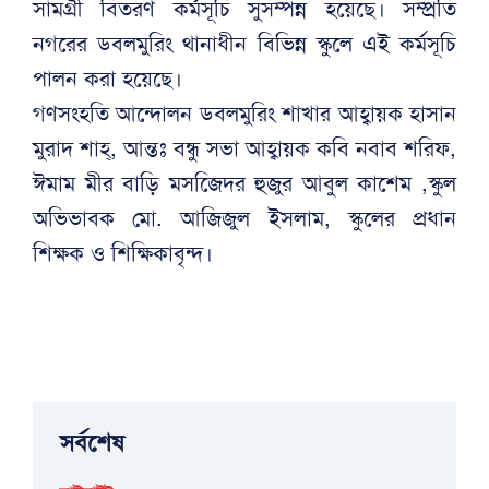
সামগ্রী বিতরণ কর্মসূচি সুসম্পন্ন হয়েছে। সম্প্রতি
নগরের ডবলমুরিং থানাধীন বিভিন্ন স্কুলে এই কর্মসূচি
পালন করা হয়েছে।
গণসংহতি আন্দোলন ডবলমুরিং শাখার আহ্বায়ক হাসান
মুরাদ শাহ্, আন্তঃ বন্ধু সভা আহ্বায়ক কবি নবাব শরিফ,
ঈমাম মীর বাড়ি মসজিেদর হুজুর আবুল কাশেম ,স্কুল
অভিভাবক মো. আজিজুল ইসলাম, স্কুলের প্রধান
শিক্ষক ও শিক্ষিকাবৃন্দ।
সর্বশেষ