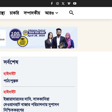
াস্থ্য
চাকরি
সম্পাদকীয়
আরও
সর্বশেষ
হাইলাইট
পাঠ্যপুস্তক
হাইলাইট
ইজারাদারদের দাবি, সাতকানিয়া
দেওয়ানহাট বাজার পরিচালনায় সুশাসন
নিশ্চিতকরণের