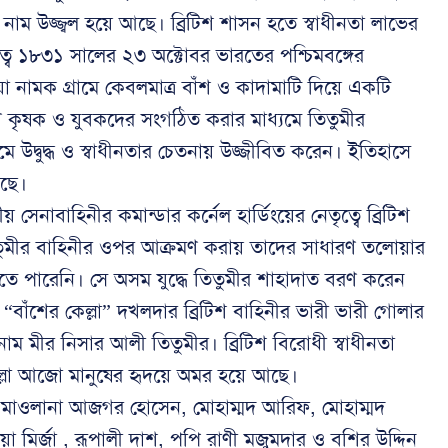
 নাম উজ্জ্বল হয়ে আছে। ব্রিটিশ শাসন হতে স্বাধীনতা লাভের
তৃত্বে ১৮৩১ সালের ২৩ অক্টোবর ভারতের পশ্চিমবঙ্গের
 নামক গ্রামে কেবলমাত্র বাঁশ ও কাদামাটি দিয়ে একটি
ারণ কৃষক ও যুবকদের সংগঠিত করার মাধ্যমে তিতুমীর
েমে উদ্বুদ্ধ ও স্বাধীনতার চেতনায় উজ্জীবিত করেন। ইতিহাসে
আছে।
েনাবাহিনীর কমান্ডার কর্নেল হার্ডিংয়ের নেতৃত্বে ব্রিটিশ
ে তিতুমীর বাহিনীর ওপর আক্রমণ করায় তাদের সাধারণ তলোয়ার
 টিকতে পারেনি। সে অসম যুদ্ধে তিতুমীর শাহাদাত বরণ করেন
 “বাঁশের কেল্লা” দখলদার ব্রিটিশ বাহিনীর ভারী ভারী গোলার
নাম মীর নিসার আলী তিতুমীর। ব্রিটিশ বিরোধী স্বাধীনতা
েল্লা আজো মানুষের হৃদয়ে অমর হয়ে আছে।
খেন মাওলানা আজগর হোসেন, মোহাম্মদ আরিফ, মোহাম্মদ
িয়া মির্জা , রূপালী দাশ, পপি রাণী মজুমদার ও বশির উদ্দিন