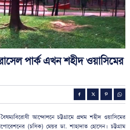
খ রাসেল পার্ক এখন শহীদ ওয়াসিমের
্ক বৈষম্যবিরোধী আন্দোলনে চট্টগ্রামে প্রথম শহীদ ওয়াসিমের
করপোরেশনের (চসিক) মেয়র ডা. শাহাদাত হোসেন। চট্টগ্রাম