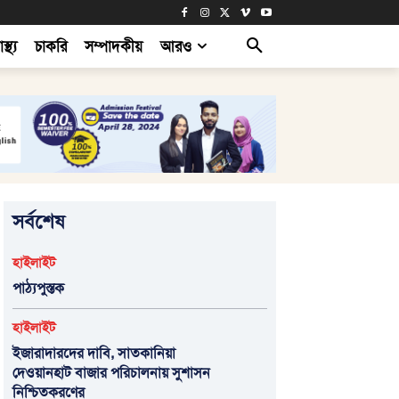
াস্থ্য
চাকরি
সম্পাদকীয়
আরও
সর্বশেষ
হাইলাইট
পাঠ্যপুস্তক
হাইলাইট
ইজারাদারদের দাবি, সাতকানিয়া
দেওয়ানহাট বাজার পরিচালনায় সুশাসন
নিশ্চিতকরণের