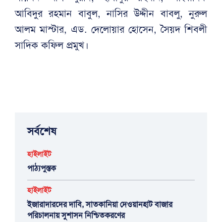
আবিদুর রহমান বাবুল, নাসির উদ্দীন বাবলু, নুরুল
আলম মাস্টার, এড. দেলোয়ার হোসেন, সৈয়দ শিবলী
সাদিক কফিল প্রমুখ।
সর্বশেষ
হাইলাইট
পাঠ্যপুস্তক
হাইলাইট
ইজারাদারদের দাবি, সাতকানিয়া দেওয়ানহাট বাজার
পরিচালনায় সুশাসন নিশ্চিতকরণের