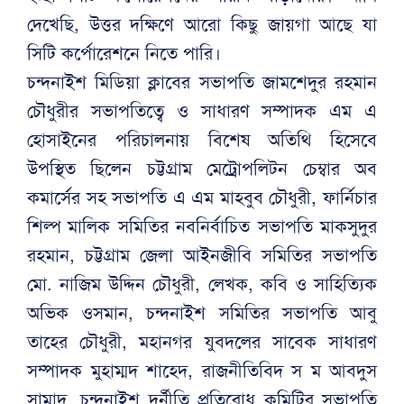
দেখেছি, উত্তর দক্ষিণে আরো কিছু জায়গা আছে যা
সিটি কর্পোরেশনে নিতে পারি।
চন্দনাইশ মিডিয়া ক্লাবের সভাপতি জামশেদুর রহমান
চৌধুরীর সভাপতিত্বে ও সাধারণ সম্পাদক এম এ
হোসাইনের পরিচালনায় বিশেষ অতিথি হিসেবে
উপস্থিত ছিলেন চট্টগ্রাম মেট্রোপলিটন চেম্বার অব
কমার্সের সহ সভাপতি এ এম মাহবুব চৌধুরী, ফার্নিচার
শিল্প মালিক সমিতির নবনির্বাচিত সভাপতি মাকসুদুর
রহমান, চট্টগ্রাম জেলা আইনজীবি সমিতির সভাপতি
মো. নাজিম উদ্দিন চৌধুরী, লেখক, কবি ও সাহিত্যিক
অভিক ওসমান, চন্দনাইশ সমিতির সভাপতি আবু
তাহের চৌধুরী, মহানগর যুবদলের সাবেক সাধারণ
সম্পাদক মুহাম্মদ শাহেদ, রাজনীতিবিদ স ম আবদুস
সামাদ, চন্দনাইশ দুর্নীতি প্রতিরোধ কমিটির সভাপতি