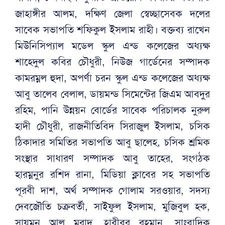
জাহাঙ্গীর আলম, দক্ষিণ জেলা স্বেচ্ছাসেবক দলের
সাবেক সভাপতি শফিকুল ইসলাম রাহী। বক্তব্য রাখেন
মিউনিসিপ্যাল মডেল স্কুল এন্ড কলেজের অধ্যক্ষ
শাহেদুল কবির চৌধুরী, নিউজ গার্ডেনের সম্পাদক
কামরম্নল হুদা, অপর্ণা চরন স্কুল এন্ড কলেজের অধ্যক্ষ
আবু তালেব বেলাল, ডায়মন্ড সিমেন্টের জিএম আবদুর
রহিম, পানি উন্নয়ন বোর্ডের সাবেক পরিচালক নুরুল
হাদী চৌধুরী, রাজনীতিবিদ সিরাজুল ইসলাম, চসিক
ঠিকাদার সমিতির সভাপতি আবু ছালেহ, চসিক শ্রমিক
সংস্থার সাধারণ সম্পাদক আবু তাহের, সংগঠক
হারম্ননুর রশিদ রানা, মিডিয়া ক্লাবের সহ সভাপতি
পূরবী দাশ, অর্থ সম্পাদক গোলাম সরওয়ার, সদস্য
দেবজৌতি চক্রবর্তী, সাইফুল ইসলাম, মুজিবুল হক,
সায়মন আল মুরাদ, হাবীবুর রহমান, সাংবাদিক