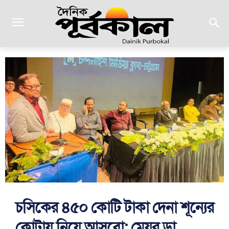
চসিকের ৪৫০ কোটি টাকা দেনা শূন্যের
কোটায় নিয়ে আসবো: মেয়র ডা.