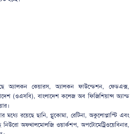
ছে অ্যালকন কেয়ারস, অ্যালকন ফাউন্ডেশন, ফেডএক্স,
েশ (ওএসবি), বাংলাদেশ কলেজ অব ফিজিশিয়ান্স অ্যান্ড
য়ার।
লোর মধ্যে রয়েছে ছানি, গ্লুকোমা, রেটিনা, অকুলোপ্লাস্টি এবং
ছে নিউরো অফথালমোলজি ওয়ার্কশপ, অপটোমেট্রিওয়েবিনার,