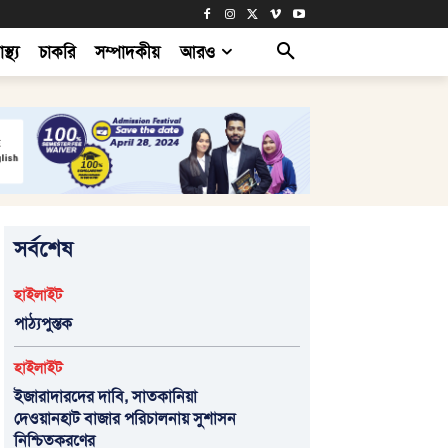
াস্থ্য
চাকরি
সম্পাদকীয়
আরও
সর্বশেষ
হাইলাইট
পাঠ্যপুস্তক
হাইলাইট
ইজারাদারদের দাবি, সাতকানিয়া
দেওয়ানহাট বাজার পরিচালনায় সুশাসন
নিশ্চিতকরণের