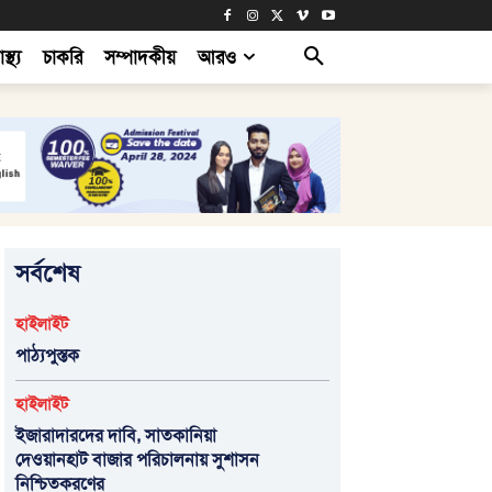
াস্থ্য
চাকরি
সম্পাদকীয়
আরও
সর্বশেষ
হাইলাইট
পাঠ্যপুস্তক
হাইলাইট
ইজারাদারদের দাবি, সাতকানিয়া
দেওয়ানহাট বাজার পরিচালনায় সুশাসন
নিশ্চিতকরণের