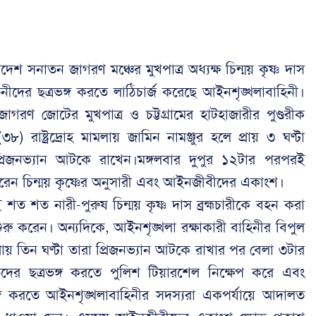
লাদেশ সনাতন জাগরণ মঞ্চের মুখপাত্র অধ্যক্ষ চিন্ময় কৃষ্ণ দাস
াতনীদের ছত্রভঙ্গ করতে লাঠিচার্জ করেছে আইনশৃঙ্খলাবাহিনী।
রণ জোটের মুখপাত্র ও চট্টগ্রামের হাটহাজারীর পুণ্ডরীক
 (৩৮) রাষ্ট্রদ্রোহ মামলায় জামিন নামঞ্জুর হলে প্রায় ৩ ঘণ্টা
প্রিজনভ্যান আটকে রাখেন।মঙ্গলবার দুপুর ১২টার পরপরই
করেন চিন্ময় কৃষ্ণের অনুসারী এবং আইনজীবীদের একাংশ।
ত শত নারী-পুরুষ চিন্ময় কৃষ্ণ দাস ব্রহ্মচারীকে বহন করা
শুরু করেন। অন্যদিকে, আইনশৃঙ্খলা রক্ষাকারী বাহিনীর বিপুল
্রায় তিন ঘণ্টা তারা প্রিজনভ্যান আটকে রাখার পর বেলা ৩টার
দের ছত্রভঙ্গ করতে পুলিশ টিয়ারশেল নিক্ষেপ করে এবং
ভঙ্গ করতে আইনশৃঙ্খলাবাহিনীর সদস্যরা একপর্যায়ে আদালত