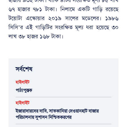
হাজার ৯৩২ টাকা। বাকি ৪টির সংরক্ষিত মূল্য ৮৫ লাখ
৬৭ হাজার ৭৮১ টাকা। নিলামে একটি গাড়ি রয়েছে
টয়োটা এস্কোয়ার ২০১৯ সালের মডেলের। ১৯৮৬
সিসি’র এই গাড়িটির সংরক্ষিত মূল্য ধরা হয়েছে ৩০
লাখ ৩৮ হাজর ১৬৮ টাকা।
সর্বশেষ
হাইলাইট
পাঠ্যপুস্তক
হাইলাইট
ইজারাদারদের দাবি, সাতকানিয়া দেওয়ানহাট বাজার
পরিচালনায় সুশাসন নিশ্চিতকরণের