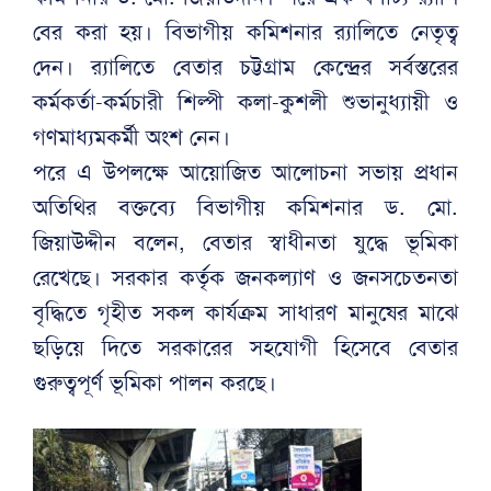
বের করা হয়। বিভাগীয় কমিশনার র‌্যালিতে নেতৃত্ব
দেন। র‌্যালিতে বেতার চট্টগ্রাম কেন্দ্রের সর্বস্তরের
কর্মকর্তা-কর্মচারী শিল্পী কলা-কুশলী শুভানুধ্যায়ী ও
গণমাধ্যমকর্মী অংশ নেন।
পরে এ উপলক্ষে আয়োজিত আলোচনা সভায় প্রধান
অতিথির বক্তব্যে বিভাগীয় কমিশনার ড. মো.
জিয়াউদ্দীন বলেন, বেতার স্বাধীনতা যুদ্ধে ভূমিকা
রেখেছে। সরকার কর্তৃক জনকল্যাণ ও জনসচেতনতা
বৃদ্ধিতে গৃহীত সকল কার্যক্রম সাধারণ মানুষের মাঝে
ছড়িয়ে দিতে সরকারের সহযোগী হিসেবে বেতার
গুরুত্বপূর্ণ ভূমিকা পালন করছে।