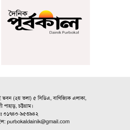
ই ভবন (২য় তলা) ৫ সিডিএ, বাণিজ্যিক এলাকা,
ী পাহাড়, চট্টগ্রাম।
ঃ ০১৭৪০-৯৫৩৯৪২
ইল: purbokaldainik@gmail.com