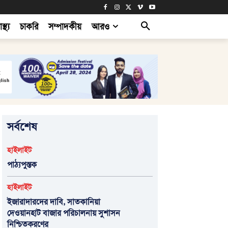
াস্থ্য
চাকরি
সম্পাদকীয়
আরও
সর্বশেষ
হাইলাইট
পাঠ্যপুস্তক
হাইলাইট
ইজারাদারদের দাবি, সাতকানিয়া
দেওয়ানহাট বাজার পরিচালনায় সুশাসন
নিশ্চিতকরণের