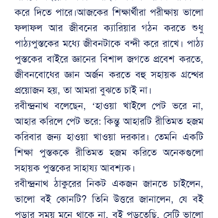
করে দিতে পারে।আজকের শিক্ষার্থীরা পরীক্ষায় ভালো
ফলাফল আর জীবনের ক্যারিয়ার গঠন করতে শুধু
পাঠ্যপুস্তকের মধ্যে জীবনটাকে বন্দী করে রাখে। পাঠ্য
পুস্তকের বাইরে জ্ঞানের বিশাল জগতে প্রবেশ করতে,
জীবনবোধের জ্ঞান অর্জন করতে বহু সহায়ক গ্রন্থের
প্রয়োজন হয়, তা আমরা বুঝতে চাই না।
রবীন্দ্রনাথ বলেছেন, ‘হাওয়া খাইলে পেট ভরে না,
আহার করিলে পেট ভরে: কিন্তু আহারটি রীতিমত হজম
করিবার জন্য হাওয়া খাওয়া দরকার। তেমনি একটি
শিক্ষা পুস্তককে রীতিমত হজম করিতে অনেকগুলো
সহায়ক পুস্তকের সাহায্য আবশ্যক।
রবীন্দ্রনাথ ঠাকুরের নিকট একজন জানতে চাইলেন,
ভালো বই কোনটি? তিনি উত্তরে জানালেন, যে বই
পড়ার সময় মনে থাকে না. বই পড়তেছি, সেটি ভালো