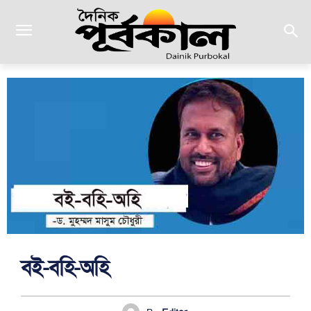
বই-বহি-অহি