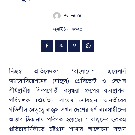
By
Editor
জুলাই ১৮, ২০২৫
নিজস্ব প্রতিবেদক: ‘বাংলাদেশ জুয়েলার্স
অ্যাসোসিয়েশনের (বাজুস) প্রেসিডেন্ট ও দেশের
শীর্ষস্থানীয় শিল্পগোষ্ঠী বসুন্ধরা গ্রুপের ব্যবস্থাপনা
পরিচালক (এমডি) সায়েম সোবহান আনভীরের
গতিশীল নেতৃত্বে বাজুস এখন দেশের স্বর্ণ ব্যবসায়ীদের
আস্থার ঠিকানায় পরিণত হয়েছে। ’ বাজুসের ৬০তম
প্রতিষ্ঠাবার্ষিকীতে চট্টগ্রাম শাখার আলোচনা সভায়