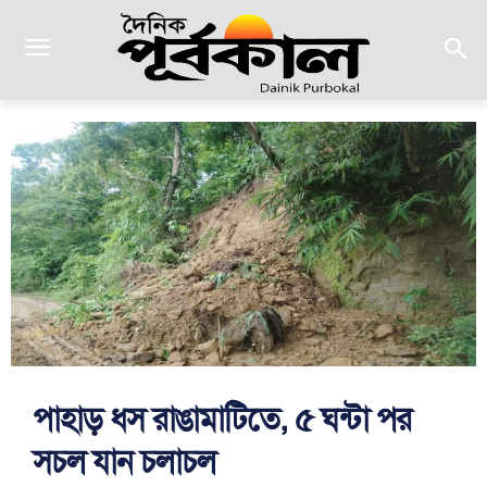
পাহাড় ধস রাঙামাটিতে, ৫ ঘন্টা পর
সচল যান চলাচল