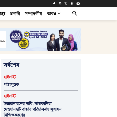
াস্থ্য
চাকরি
সম্পাদকীয়
আরও
সর্বশেষ
হাইলাইট
পাঠ্যপুস্তক
হাইলাইট
ইজারাদারদের দাবি, সাতকানিয়া
দেওয়ানহাট বাজার পরিচালনায় সুশাসন
নিশ্চিতকরণের