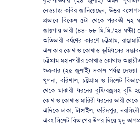
বৃহস্পতিবার (২৪ জুলাই) এমন পূর্ব
নেওয়াজ কবির জানিয়েছেন, উত্তর বঙ্গোপস
প্রভাবে বিকেল ৫টা থেকে পরবর্তী ৭২ ঘ
জায়গায় ভারী (৪৪- ৮৮ মি.মি./২৪ ঘণ্টা)
অতিভারী বর্ষণের কারণে চট্টগ্রাম, রাঙাম
এলাকার কোথাও কোথাও ভূমিধসের সম্ভাবনা 
চট্টগ্রাম মহানগরীর কোথাও কোথাও অস্থায়
শুক্রবার (২৫ জুলাই) সকাল পর্যন্ত দেওয়া
খুলনা, বরিশাল, চট্টগ্রাম ও সিলেট বিভা
থেকে মাঝারী ধরনের বৃষ্টি/বজ্রসহ বৃষ্টি
কোথাও কোথাও মারিরী ধরনের ভারী থেকে অ
এদিকে ঢাকা, টাঙ্গাইল, ফরিদপুর, নরসিংদী
এবং সিলেট বিভাগের উপর দিয়ে মৃদু তাপপ্র