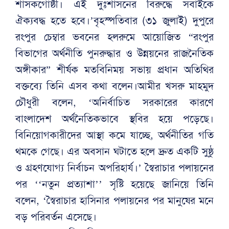
শাসকগোষ্ঠী। এই দুঃশাসনের বিরুদ্ধে সবাইকে
ঐক্যবদ্ধ হতে হবে।’বৃহস্পতিবার (৩১ জুলাই) দুপুরে
রংপুর চেম্বার ভবনের হলরুমে আয়োজিত “রংপুর
বিভাগের অর্থনীতি পুনরুদ্ধার ও উন্নয়নের রাজনৈতিক
অঙ্গীকার” শীর্ষক মতবিনিময় সভায় প্রধান অতিথির
বক্তব্যে তিনি এসব কথা বলেন।আমীর খসরু মাহমুদ
চৌধুরী বলেন, ‘অনির্বাচিত সরকারের কারণে
বাংলাদেশ অর্থনৈতিকভাবে স্থবির হয়ে পড়েছে।
বিনিয়োগকারীদের আস্থা কমে যাচ্ছে, অর্থনীতির গতি
থমকে গেছে। এর অবসান ঘটাতে হলে দ্রুত একটি সুষ্ঠু
ও গ্রহণযোগ্য নির্বাচন অপরিহার্য।’ স্বৈরাচার পলায়নের
পর ‘‘নতুন প্রত্যাশা’’ সৃষ্টি হয়েছে জানিয়ে তিনি
বলেন, ‘স্বৈরাচার হাসিনার পলায়নের পর মানুষের মনে
বড় পরিবর্তন এসেছে।