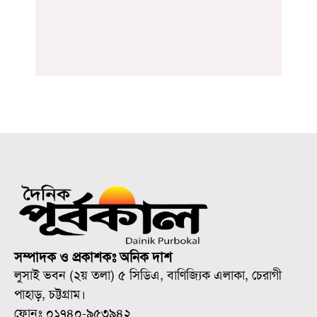
সম্পাদক ও প্রকাশকঃ অনিক দাশ
লুসাই ভবন (২য় তলা) ৫ সিডিএ, বাণিজ্যিক এলাকা, চেরাগী
পাহাড়, চট্টগ্রাম।
ফোনঃ ০১৭৪০-৯৫৩৯৪২