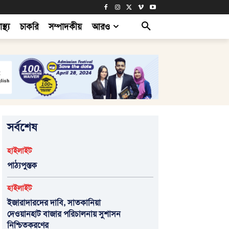
াস্থ্য
চাকরি
সম্পাদকীয়
আরও
সর্বশেষ
হাইলাইট
পাঠ্যপুস্তক
হাইলাইট
ইজারাদারদের দাবি, সাতকানিয়া
দেওয়ানহাট বাজার পরিচালনায় সুশাসন
নিশ্চিতকরণের