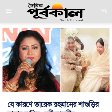
যে কারণে তারেক রহমানের শাশুড়ির