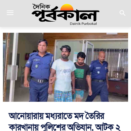
আনোয়ারায় মধ্যরাতে মদ তৈরির
কারখানায় পুলিশের অভিযান, আটক ২