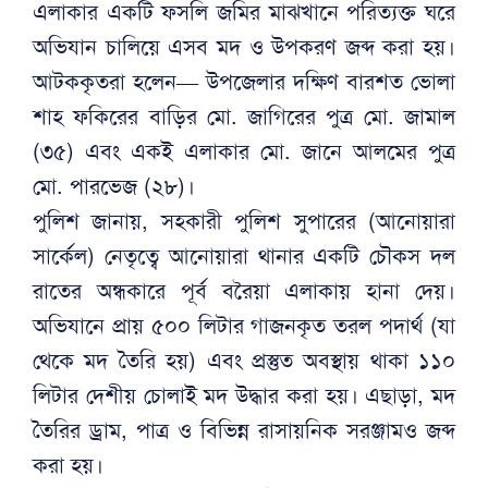
এলাকার একটি ফসলি জমির মাঝখানে পরিত্যক্ত ঘরে
অভিযান চালিয়ে এসব মদ ও উপকরণ জব্দ করা হয়।
আটককৃতরা হলেন— উপজেলার দক্ষিণ বারশত ভোলা
শাহ ফকিরের বাড়ির মো. জাগিরের পুত্র মো. জামাল
(৩৫) এবং একই এলাকার মো. জানে আলমের পুত্র
মো. পারভেজ (২৮)।
পুলিশ জানায়, সহকারী পুলিশ সুপারের (আনোয়ারা
সার্কেল) নেতৃত্বে আনোয়ারা থানার একটি চৌকস দল
রাতের অন্ধকারে পূর্ব বরৈয়া এলাকায় হানা দেয়।
অভিযানে প্রায় ৫০০ লিটার গাজনকৃত তরল পদার্থ (যা
থেকে মদ তৈরি হয়) এবং প্রস্তুত অবস্থায় থাকা ১১০
লিটার দেশীয় চোলাই মদ উদ্ধার করা হয়। এছাড়া, মদ
তৈরির ড্রাম, পাত্র ও বিভিন্ন রাসায়নিক সরঞ্জামও জব্দ
করা হয়।